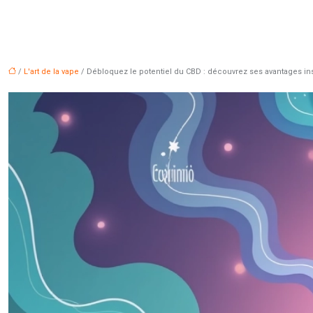
/
L'art de la vape
/ Débloquez le potentiel du CBD : découvrez ses avantages in