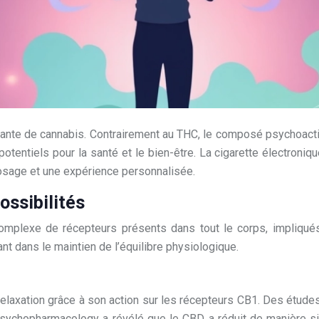
 plante de cannabis. Contrairement au THC, le composé psychoact
potentiels pour la santé et le bien-être. La cigarette électron
dosage et une expérience personnalisée.
ossibilités
plexe de récepteurs présents dans tout le corps, impliqués 
ant dans le maintien de l’équilibre physiologique.
la relaxation grâce à son action sur les récepteurs CB1. Des ét
sychopharmacology a révélé que le CBD a réduit de manière sign