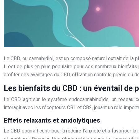
Le CBD, ou cannabidiol, est un composé naturel extrait de la
Il est de plus en plus populaire pour ses nombreux bienfaits 
profiter des avantages du CBD, offrant un contrôle précis du 
Les bienfaits du CBD : un éventail de p
Le CBD agit sur le système endocannabinoïde, un réseau com
interagit avec les récepteurs CB1 et CB2, jouant un rôle import
Effets relaxants et anxiolytiques
Le CBD pourrait contribuer à réduire l’anxiété et à favoriser 
et améliorer l’humeur. Une étude publiée dans le Journal of P