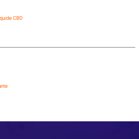
liquide CBD
ante