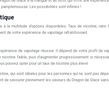
gon de Glace à la mangue et au litchi, qui offre une expérience 
u pamplemousse. Les possibilités sont infinies !
atique
à la multitude d’options disponibles. Taux de nicotine, ratio 
ement de votre expérience de vapotage rafraîchissant.
expérience de vapotage réussie. Il dépend de votre profil de va
 nicotine faible, puis d’augmenter progressivement si nécessai
ous pouvez opter pour un taux de nicotine plus élevé.
tine, qui sont idéales pour les personnes qui ne sont pas dépen
ent de savourer pleinement les saveurs du Dragon de Glace sans l