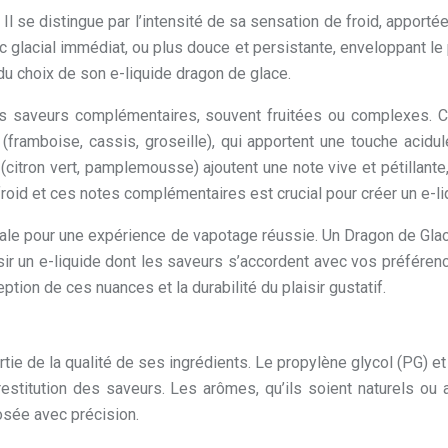
Il se distingue par l’intensité de sa sensation de froid, appor
c glacial immédiat, ou plus douce et persistante, enveloppant le
du choix de son e-liquide dragon de glace.
s saveurs complémentaires, souvent fruitées ou complexes. C
framboise, cassis, groseille), qui apportent une touche acidul
citron vert, pamplemousse) ajoutent une note vive et pétillante,
 froid et ces notes complémentaires est crucial pour créer un e-l
diale pour une expérience de vapotage réussie. Un Dragon de Glac
oisir un e-liquide dont les saveurs s’accordent avec vos préfér
tion de ces nuances et la durabilité du plaisir gustatif.
ie de la qualité de ses ingrédients. Le propylène glycol (PG) et l
restitution des saveurs. Les arômes, qu’ils soient naturels ou a
dosée avec précision.