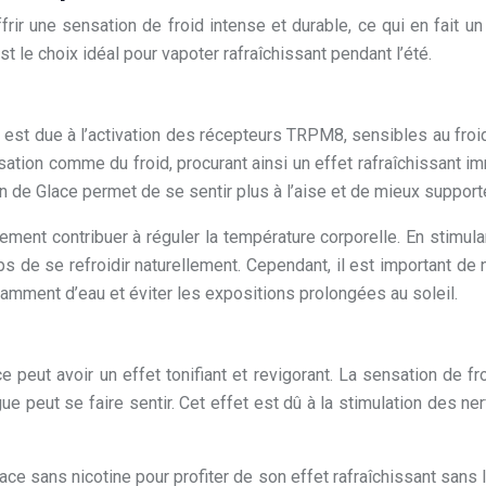
rir une sensation de froid intense et durable, ce qui en fait un
t le choix idéal pour vapoter rafraîchissant pendant l’été.
e est due à l’activation des récepteurs TRPM8, sensibles au froi
sation comme du froid, procurant ainsi un effet rafraîchissant i
on de Glace permet de se sentir plus à l’aise et de mieux suppor
lement contribuer à réguler la température corporelle. En stimul
rps de se refroidir naturellement. Cependant, il est important de
samment d’eau et éviter les expositions prolongées au soleil.
e peut avoir un effet tonifiant et revigorant. La sensation de fr
ue peut se faire sentir. Cet effet est dû à la stimulation des n
ce sans nicotine pour profiter de son effet rafraîchissant sans le